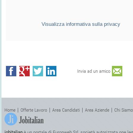
Visualizza informativa sulla privacy
Invia ad un amico
Home
Offerte Lavoro
Area Candidati
Area Aziende
Chi Siamo
jobitalian
è un portale di Europweb Srl, società autorizzata ope legi