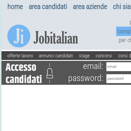
home
area candidati
area aziende
chi si
comp
per 
offerte lavoro
annunci candidati
stage
concorsi
corsi 
email:
password: