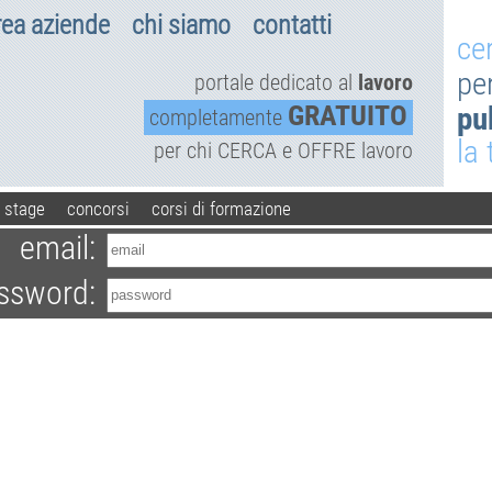
rea aziende
chi siamo
contatti
ce
pe
portale dedicato al
lavoro
GRATUITO
pu
completamente
la
per chi CERCA e OFFRE lavoro
stage
concorsi
corsi di formazione
email:
ssword: