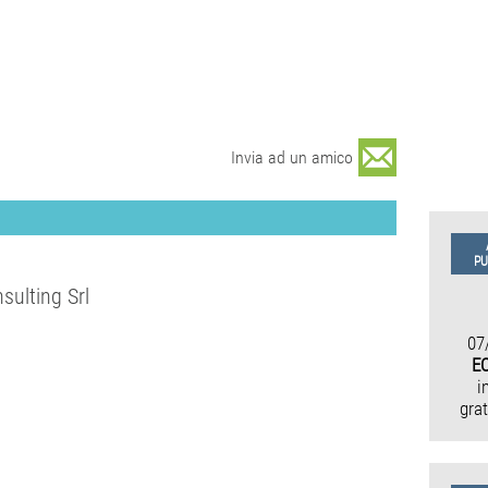
Invia ad un amico
PU
sulting Srl
07
EO
i
gra