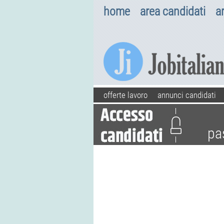
home
area candidati
a
offerte lavoro
annunci candidati
pa