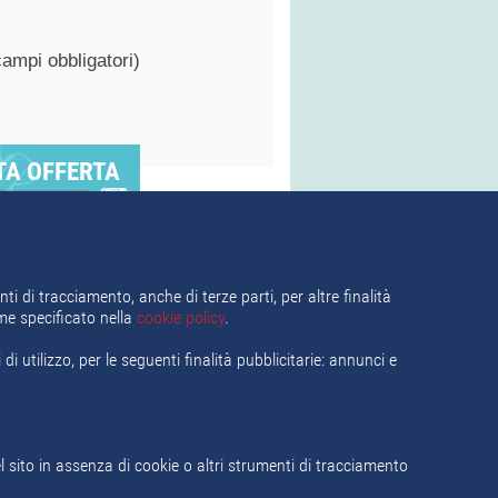
campi obbligatori)
TA OFFERTA
Segnala questo annuncio
come sospetto o truffa
ti di tracciamento, anche di terze parti, per altre finalità
ome specificato nella
cookie policy
.
i utilizzo, per le seguenti finalità pubblicitarie: annunci e
ca del lavoro
Termini e Condizioni
ito in assenza di cookie o altri strumenti di tracciamento