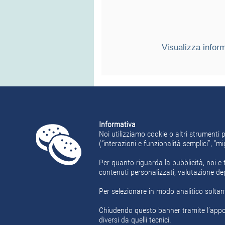
Visualizza inform
Informativa
Noi utilizziamo cookie o altri strumenti p
(“interazioni e funzionalità semplici”, “
Per quanto riguarda la pubblicità, noi e t
contenuti personalizzati, valutazione de
Per selezionare in modo analitico soltant
Home
Offerte Lavoro
Area Candidat
Chiudendo questo banner tramite l’appos
diversi da quelli tecnici.