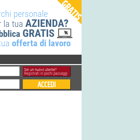
rchi personale
AZIENDA?
r la tua
GRATIS
bblica
 tua
offerta di lavoro
Sei un nuovo utente?
Registrati in pochi passaggi