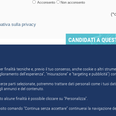
Acconsento
Non acconsento
(*
ativa sulla privacy
CANDIDATI A QUES
REGISTRATI SUBITO
Invia ad un amico
er finalità tecniche e, previo il tuo consenso, anche cookie o altri strumen
miglioramento dell'esperienza”, “misurazione” e “targeting e pubblicità”) c
erze parti selezionate, potremmo trattare dati personali come i tuoi dati d
gli annunci e del contenuto.
o alcune finalità è possibile cliccare su “Personalizza”.
i
Area Aziende
Chi Siamo
Contatti
Policy Privacy
Motore ricer
ito comando “Continua senza accettare” continuerai la navigazione del s