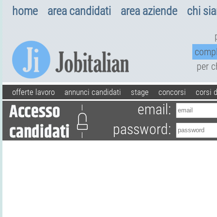
home
area candidati
area aziende
chi si
comp
per 
offerte lavoro
annunci candidati
stage
concorsi
corsi 
email:
password: