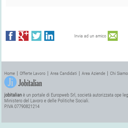
Invia ad un amico
Home
Offerte Lavoro
Area Candidati
Area Aziende
Chi Siamo
jobitalian
è un portale di Europweb Srl, società autorizzata ope legi
Ministero del Lavoro e delle Politiche Sociali.
P.IVA 07790821214