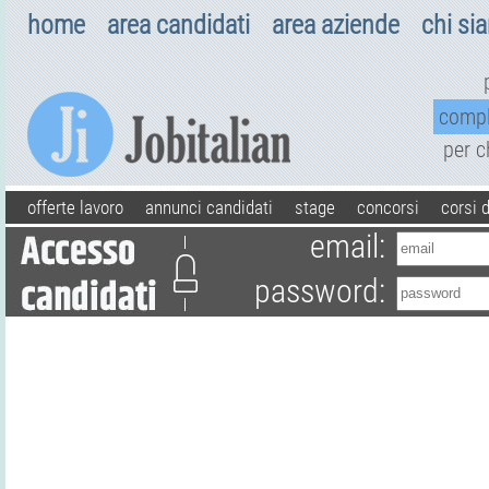
home
area candidati
area aziende
chi si
comp
per 
offerte lavoro
annunci candidati
stage
concorsi
corsi 
email:
password: