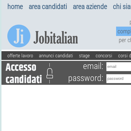
home
area candidati
area aziende
chi si
comp
per 
offerte lavoro
annunci candidati
stage
concorsi
corsi 
email:
password: