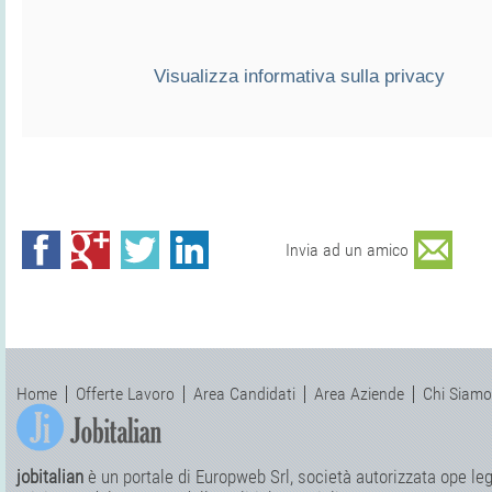
Visualizza informativa sulla privacy
Invia ad un amico
Home
Offerte Lavoro
Area Candidati
Area Aziende
Chi Siamo
jobitalian
è un portale di Europweb Srl, società autorizzata ope legi