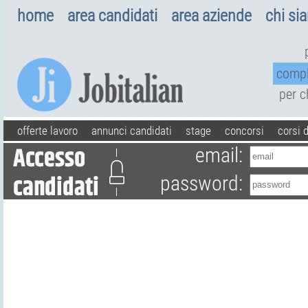
home
area candidati
area aziende
chi si
comp
per 
offerte lavoro
annunci candidati
stage
concorsi
corsi 
email:
password: