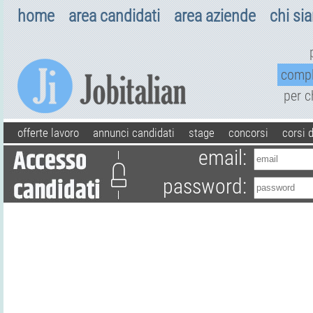
home
area candidati
area aziende
chi si
comp
per 
offerte lavoro
annunci candidati
stage
concorsi
corsi 
email:
password: