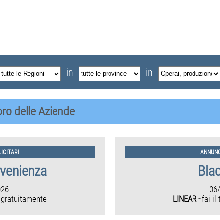
in
in
voro delle Aziende
ICITARI
ANNUNC
nvenienza
Bla
026
06
 gratuitamente
LINEAR -
fai il