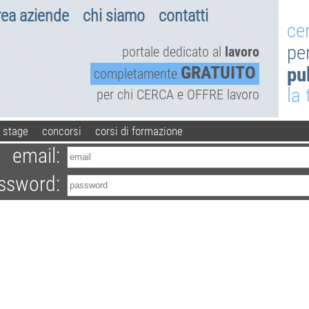
rea aziende
chi siamo
contatti
ce
pe
portale dedicato al
lavoro
GRATUITO
pu
completamente
la
per chi CERCA e OFFRE lavoro
stage
concorsi
corsi di formazione
email:
ssword: