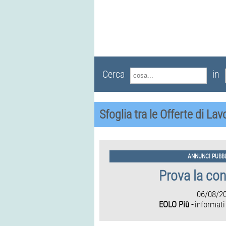
Cerca
in
Sfoglia tra le Offerte di La
ANNUNCI PUBBL
Prova la co
06/08/2
EOLO Più -
informati