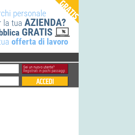
rchi personale
AZIENDA?
r la tua
GRATIS
bblica
 tua
offerta di lavoro
Sei un nuovo utente?
Registrati in pochi passaggi