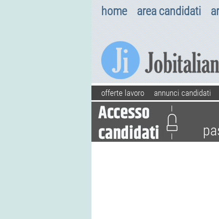
home
area candidati
a
offerte lavoro
annunci candidati
pa