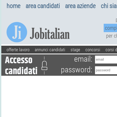
home
area candidati
area aziende
chi si
comp
per 
offerte lavoro
annunci candidati
stage
concorsi
corsi 
email:
password: