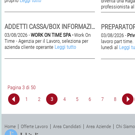
proprio
Leggi tutto
diventa una Rag
professionista a
ADDETTI CASSA/BOX INFORMAZIONI E SALA (RN)
03/08/2026 -
WORK ON TIME SPA -
Work On
03/08/2026 -
Priv
Time - Agenzia per il Lavoro, seleziona per
lavoro part time. 
azienda cliente operante
Leggi tutto
lunedi al
Leggi tu
Pagina 3 di 50
1
2
3
4
5
6
7
8
Home
Offerte Lavoro
Area Candidati
Area Aziende
Chi Siamo