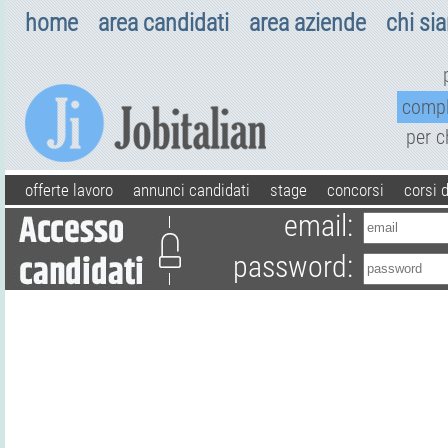
home
area candidati
area aziende
chi si
comp
per 
offerte lavoro
annunci candidati
stage
concorsi
corsi 
email:
password: