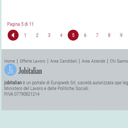
Pagina 5 di 11
1
2
3
4
5
6
7
8
9
Home
Offerte Lavoro
Area Candidati
Area Aziende
Chi Siamo
jobitalian
è un portale di Europweb Srl, società autorizzata ope legi
Ministero del Lavoro e delle Politiche Sociali.
P.IVA 07790821214