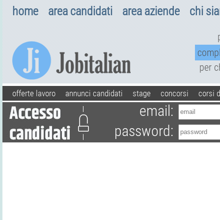
home
area candidati
area aziende
chi si
comp
per 
offerte lavoro
annunci candidati
stage
concorsi
corsi 
email:
password: