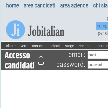
home
area candidati
area aziende
chi si
comp
per 
offerte lavoro
annunci candidati
stage
concorsi
corsi 
email:
password: