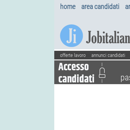
home
area candidati
a
offerte lavoro
annunci candidati
pa