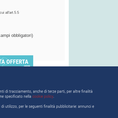
ui all'art.5.5
campi obbligatori)
TA OFFERTA
Segnala questo annuncio
come sospetto o truffa
ti di tracciamento, anche di terze parti, per altre finalità
ome specificato nella
cookie policy
.
i utilizzo, per le seguenti finalità pubblicitarie: annunci e