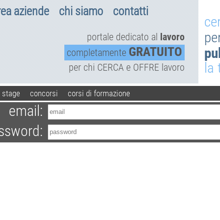
rea aziende
chi siamo
contatti
ce
pe
portale dedicato al
lavoro
GRATUITO
pu
completamente
la
per chi CERCA e OFFRE lavoro
stage
concorsi
corsi di formazione
email:
ssword: