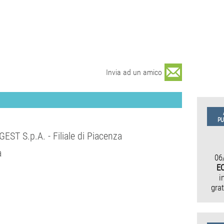
Invia ad un amico
PU
ST S.p.A. - Filiale di Piacenza
a
06
EO
i
gra