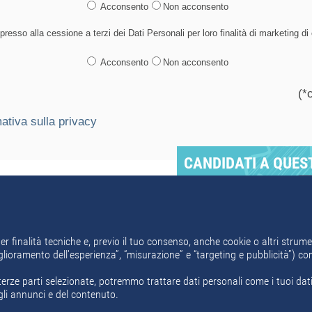
Acconsento
Non acconsento
esso alla cessione a terzi dei Dati Personali per loro finalità di marketing di c
Acconsento
Non acconsento
(*
ativa sulla privacy
CANDIDATI A QUES
REGISTRATI SUBITO
Invia ad un amico
er finalità tecniche e, previo il tuo consenso, anche cookie o altri strumen
miglioramento dell'esperienza”, “misurazione” e “targeting e pubblicità”) c
erze parti selezionate, potremmo trattare dati personali come i tuoi dati d
gli annunci e del contenuto.