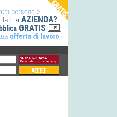
rchi personale
AZIENDA?
r la tua
GRATIS
bblica
 tua
offerta di lavoro
Sei un nuovo utente?
Registrati in pochi passaggi