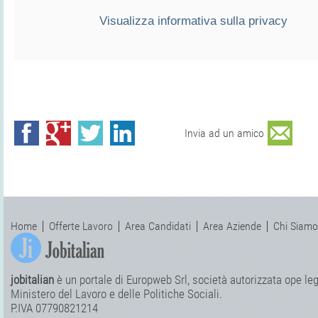
Visualizza informativa sulla privacy
Invia ad un amico
Home
Offerte Lavoro
Area Candidati
Area Aziende
Chi Siamo
jobitalian
è un portale di Europweb Srl, società autorizzata ope legi
Ministero del Lavoro e delle Politiche Sociali.
P.IVA 07790821214