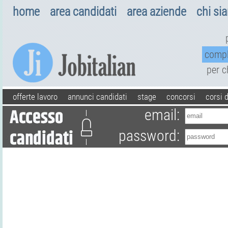
home
area candidati
area aziende
chi si
comp
per 
offerte lavoro
annunci candidati
stage
concorsi
corsi 
email:
password: