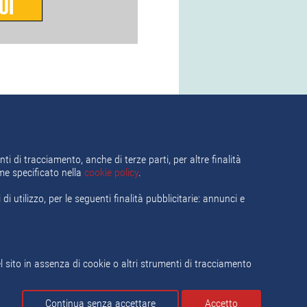
UI
ti di tracciamento, anche di terze parti, per altre finalità
ome specificato nella
cookie policy
.
i utilizzo, per le seguenti finalità pubblicitarie: annunci e
ca del lavoro
Termini e Condizioni
ito in assenza di cookie o altri strumenti di tracciamento
ormatico delle Agenzie per il Lavorodel
Continua senza accettare
Accetto