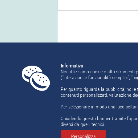
VEDI TUTTE LE OFF
Informativa
Noi utilizziamo cookie o altri strumenti p
(“interazioni e funzionalità semplici”, “
Per quanto riguarda la pubblicità, noi e t
contenuti personalizzati, valutazione de
Home
Offerte Lavoro
Area Candidat
Per selezionare in modo analitico soltant
Chiudendo questo banner tramite l’appos
diversi da quelli tecnici.
jobitalian
è un portale di Europweb Srl,
Personalizza
Ministero del Lavoro e delle Politiche 