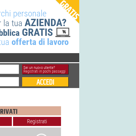
rchi personale
AZIENDA?
r la tua
GRATIS
bblica
 tua
offerta di lavoro
Sei un nuovo utente?
Registrati in pochi passaggi
RIVATI
Registrati