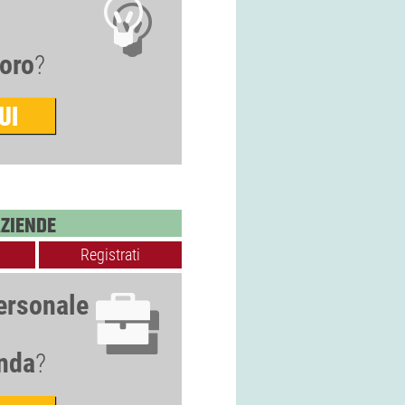
voro
?
UI
AZIENDE
Registrati
ersonale
nda
?