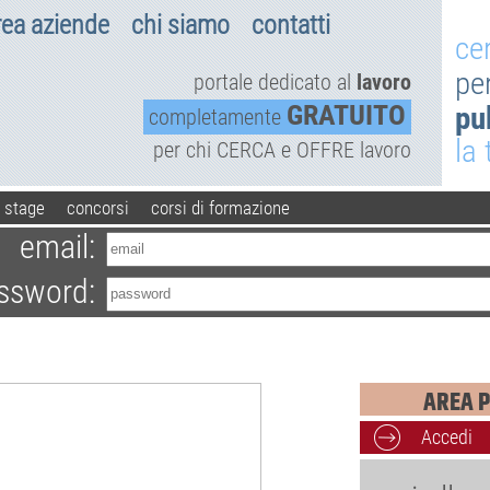
rea aziende
chi siamo
contatti
ce
pe
portale dedicato al
lavoro
GRATUITO
pu
completamente
la
per chi CERCA e OFFRE lavoro
stage
concorsi
corsi di formazione
email:
ssword:
AREA P
Accedi