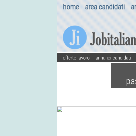
home
area candidati
a
offerte lavoro
annunci candidati
pa