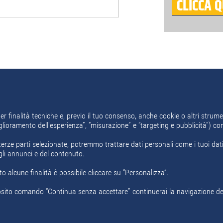
CLICCA Q
ERTE DI LAVORO
er finalità tecniche e, previo il tuo consenso, anche cookie o altri strumen
miglioramento dell'esperienza”, “misurazione” e “targeting e pubblicità”) c
erze parti selezionate, potremmo trattare dati personali come i tuoi dati d
gli annunci e del contenuto.
i
Area Aziende
Chi Siamo
Contatti
Policy Privacy
Motore ricer
o alcune finalità è possibile cliccare su “Personalizza”.
ito comando “Continua senza accettare” continuerai la navigazione del s
 società autorizzata ope legis, iscritta alla Sezione 3.1 dell'Albo Inf
Sociali.