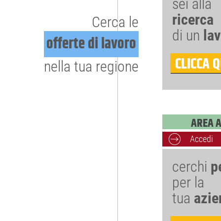
sei alla
ricerca
Cerca le
di un
la
offerte di lavoro
CLICCA Q
nella tua regione
AREA 
Accedi
cerchi
p
per la
tua
azie