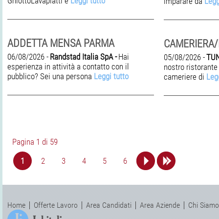
GhiottoLavapiatti e
Leggi tutto
imparare da
Legg
ADDETTA MENSA PARMA
CAMERIERA/E
06/08/2026 -
Randstad Italia SpA -
Hai
05/08/2026 -
TUN
esperienza in attività a contatto con il
nostro ristorant
pubblico? Sei una persona
Leggi tutto
cameriere di
Legg
Pagina 1 di 59
1
2
3
4
5
6
Home
Offerte Lavoro
Area Candidati
Area Aziende
Chi Siamo