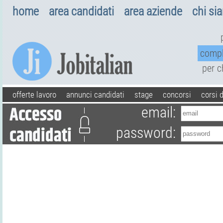
home
area candidati
area aziende
chi si
comp
per 
offerte lavoro
annunci candidati
stage
concorsi
corsi 
email:
password: