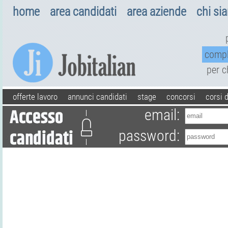
home
area candidati
area aziende
chi si
comp
per 
offerte lavoro
annunci candidati
stage
concorsi
corsi 
email:
password: