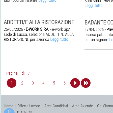
fast food da inserire
Leggi tutto
Sant'Anna 1984 è 
Leggi tutto
ADDETTI/E ALLA RISTORAZIONE
BADANTE C
26/05/2026 -
E-WORK S.P.A. -
e-work SpA,
27/04/2026 -
Priv
sede di Lucca, seleziona ADDETTI/E ALLA
risorsa patentata
RISTORAZIONE per azienda
Leggi tutto
per un signore
Le
Pagina 1 di 17
1
2
3
4
5
6
Home
Offerte Lavoro
Area Candidati
Area Aziende
Chi Siamo