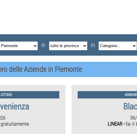
in
in
voro delle Aziende in Piemonte
ICITARI
ANNUNC
nvenienza
Bla
026
06
 gratuitamente
LINEAR -
fai il