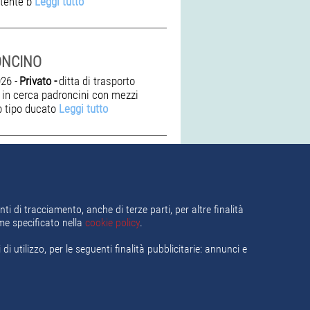
tente b
Leggi tutto
ONCINO
26 -
Privato -
ditta di trasporto
 in cerca padroncini con mezzi
b tipo ducato
Leggi tutto
ti di tracciamento, anche di terze parti, per altre finalità
ome specificato nella
cookie policy
.
i utilizzo, per le seguenti finalità pubblicitarie: annunci e
ca del lavoro
Termini e Condizioni