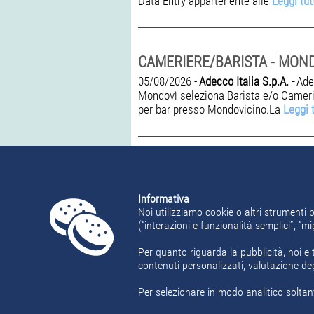
Data Entry appartenente alle
Leggi tut
CAMERIERE/BARISTA - MON
05/08/2026 -
Adecco Italia S.p.A. -
Ade
Mondovì seleziona Barista e/o Camer
per bar presso Mondovicino.La
Leggi 
Informativa
Pagina 1 di 47
Noi utilizziamo cookie o altri strumenti p
(“interazioni e funzionalità semplici”, “
1
2
3
4
5
6
Per quanto riguarda la pubblicità, noi e t
contenuti personalizzati, valutazione de
Per selezionare in modo analitico soltant
Home
Offerte Lavoro
Area Candidat