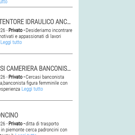
utto
MANUTENTORE IDRAULICO ANCHE PRIMA ESPERIENZA
26 -
Privato -
Desideriamo incontrare
otivati e appassionati di lavori
,
Leggi tutto
CERCASI CAMERIERA BANCONISTA FIGURA FEMMINILE
26 -
Privato -
Cercasi banconista
a,banconista figura femminile con
esperienza
Leggi tutto
ONCINO
26 -
Privato -
ditta di trasporto
 in piemonte cerca padroncini con