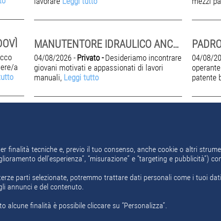
to
lavorare
Leggi tutto
mezzi pa
DOVÌ
MANUTENTORE IDRAULICO ANCHE PRIMA ESPERIENZA
PADR
cco
04/08/2026 -
Privato -
Desideriamo incontrare
04/08/20
iere/a
giovani motivati e appassionati di lavori
operante
tutto
manuali,
Leggi tutto
patente 
er finalità tecniche e, previo il tuo consenso, anche cookie o altri strumen
miglioramento dell'esperienza”, “misurazione” e “targeting e pubblicità”) c
erze parti selezionate, potremmo trattare dati personali come i tuoi dati d
gli annunci e del contenuto.
o alcune finalità è possibile cliccare su “Personalizza”.
i
Area Aziende
Chi Siamo
Contatti
Policy Privacy
Motore ricer