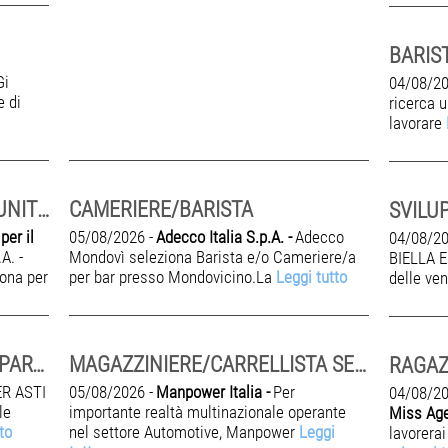
BARIS
Gi
04/08/20
e di
ricerca 
lavorare
ADDETTA/O PULIZIE AUTOMUNITO PART TIME 6 ORE /SETT
CAMERIERE/BARISTA
er il
05/08/2026 -
Adecco Italia S.p.A. -
Adecco
04/08/20
A. -
Mondovì seleziona Barista e/o Cameriere/a
BIELLA E
iona per
per bar presso Mondovicino.La
Leggi tutto
delle ve
SVILUPPATORE DI RETE PER PARTNER POINT LUCE E GAS
MAGAZZINIERE/CARRELLISTA SETTORE AUTOMOTIVE
ER ASTI
05/08/2026 -
Manpower Italia -
Per
04/08/20
le
importante realtà multinazionale operante
Miss Age
to
nel settore Automotive, Manpower
Leggi
lavorerai