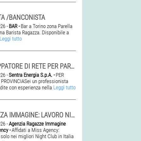
TA /BANCONISTA
26 -
BAR -
Bar a Torino zona Parella
una Barista Ragazza. Disponibile a
Leggi tutto
SVILUPPATORE DI RETE PER PARTNER POINT LUCE E GAS
26 -
Sentra Energia S.p.A. -
PER
 PROVINCIASei un professionista
ndite con esperienza nella
Leggi tutto
RAGAZZA IMMAGINE: LAVORO NIGHT CLUB NEI TOP LOCALI
26 -
Agenzia Ragazze Immagine
ncy -
Affidati a Miss Agency:
 solo nei migliori Night Club in Italia