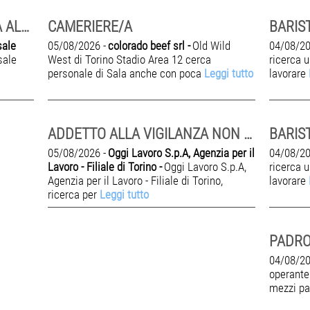
OPERATORI PER ASSISTENZA ALLA PERSONA
CAMERIERE/A
BARIS
sale
05/08/2026 -
colorado beef srl -
Old Wild
04/08/20
sale
West di Torino Stadio Area 12 cerca
ricerca 
personale di Sala anche con poca
Leggi tutto
lavorare
ADDETTO ALLA VIGILANZA NON ARMATA - VINOVO (TO)
BARIS
05/08/2026 -
Oggi Lavoro S.p.A, Agenzia per il
04/08/20
Lavoro - Filiale di Torino -
Oggi Lavoro S.p.A,
ricerca 
Agenzia per il Lavoro - Filiale di Torino,
lavorare
ricerca per
Leggi tutto
PADR
04/08/20
operante
mezzi pa