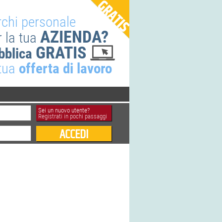
rchi personale
AZIENDA?
r la tua
GRATIS
bblica
 tua
offerta di lavoro
Sei un nuovo utente?
Registrati in pochi passaggi