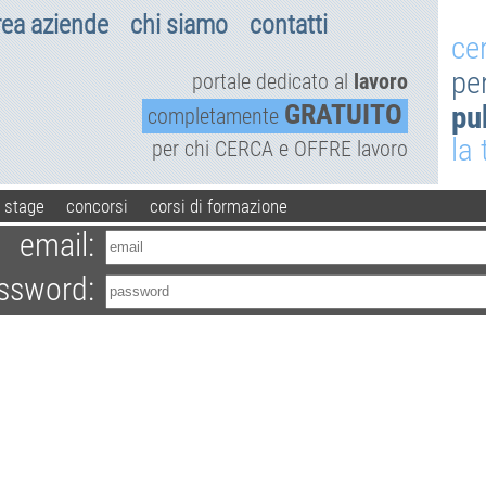
rea aziende
chi siamo
contatti
ce
pe
portale dedicato al
lavoro
GRATUITO
pu
completamente
la
per chi CERCA e OFFRE lavoro
stage
concorsi
corsi di formazione
email:
ssword: