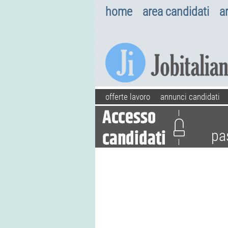
home
area candidati
a
offerte lavoro
annunci candidati
pa