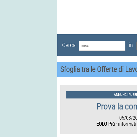
Cerca
in
Sfoglia tra le Offerte di La
ANNUNCI PUBBL
Prova la co
06/08/2
EOLO Più -
informati