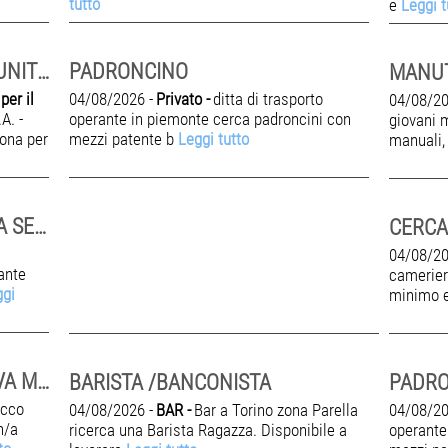
tutto
e
Leggi t
ADDETTA/O PULIZIE AUTOMUNITO PART TIME 6 ORE /SETT
PADRONCINO
er il
04/08/2026 -
Privato -
ditta di trasporto
04/08/20
A. -
operante in piemonte cerca padroncini con
giovani m
iona per
mezzi patente b
Leggi tutto
manuali
MAGAZZINIERE/CARRELLISTA SETTORE AUTOMOTIVE
04/08/20
ante
camerier
ggi
minimo 
DATA ENTRY L.68 - VILLANOVA MONDOVÌ
BARISTA /BANCONISTA
PADR
cco
04/08/2026 -
BAR -
Bar a Torino zona Parella
04/08/20
n/a
ricerca una Barista Ragazza. Disponibile a
operante