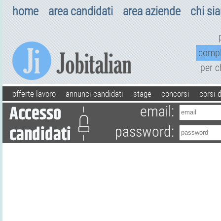
home
area candidati
area aziende
chi si
comp
per 
offerte lavoro
annunci candidati
stage
concorsi
corsi 
email:
password: